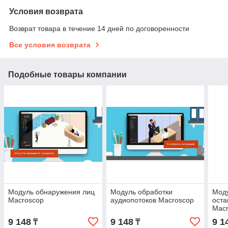
Условия возврата
Возврат товара в течение 14 дней по договоренности
Все условия возврата
Подобные товары компании
Модуль обнаружения лиц
Модуль обработки
Мод
Macroscop
аудиопотоков Macroscop
оста
Mac
9 148
9 148
9 1
₸
₸