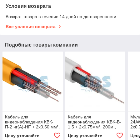
Условия возврата
Возврат товара в течение 14 дней по договоренности
Все условия возврата
Подобные товары компании
Кабель для
Кабель для
Муль
видеонаблюдения КВК-
видеонаблюдения KBK-B-
24A
П-2 нг(А)-HF + 2х0.50 мм²,
1,5 + 2x0,75мм², 200м.,
2х0.
200м., REXANT
белый REXANT
чер
Цену уточняйте
Цену уточняйте
Цен
REX