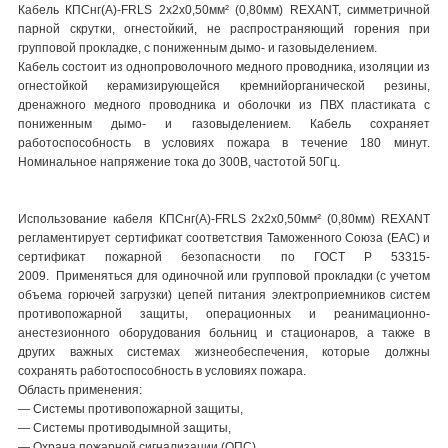
Кабель КПСнг(А)-FRLS 2x2x0,50мм² (0,80мм) REXANT, симметричной
парной скрутки, огнестойкий, не распространяющий горения при
групповой прокладке, с пониженным дымо- и газовыделением.
Кабель состоит из однопроволочного медного проводника, изоляции из
огнестойкой керамизирующейся кремнийорганической резины,
дренажного медного проводника и оболочки из ПВХ пластиката с
пониженным дымо- и газовыделением. Кабель сохраняет
работоспособность в условиях пожара в течение 180 минут.
Номинальное напряжение тока до 300В, частотой 50Гц.
Использование кабеля КПСнг(А)-FRLS 2x2x0,50мм² (0,80мм) REXANT
регламентирует сертификат соответствия Таможенного Союза (EAC) и
сертификат пожарной безопасности по ГОСТ Р 53315-
2009. Применяться для одиночной или групповой прокладки (с учетом
объема горючей загрузки) цепей питания электроприемников систем
противопожарной защиты, операционных и реанимационно-
анестезионного оборудования больниц и стационаров, а также в
других важных системах жизнеобеспечения, которые должны
сохранять работоспособность в условиях пожара.
Область применения:
― Системы противопожарной защиты,
― Системы противодымной защиты,
― Охрана пожарной сигнализации (ОПС),