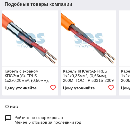
Подобные товары компании
Кабель с экраном
Кабель КПСнг(А)-FRLS
Каб
КПСЭнг(А)-FRLS
1x2x0,35мм², (0,66мм),
1х2х
1x2x0,20мм², (0,50мм),
200М, ГОСТ Р 53315-2009
200М
200М, ГОСТ Р 53315-2009
REXANT
REX
Цену уточняйте
Цену уточняйте
Цен
REXANT
О нас
Рейтинг не сформирован
Менее 5 отзывов за последний год