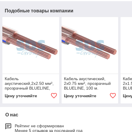
Подобные товары компании
Кабель
Кабель акустический,
Кабе
акустический,2х2.50 мм²,
2х0.75 мм², прозрачный
2х1.
прозрачный BLUELINE,
BLUELINE, 100 м.
BLUE
100 м. PROCONNECT
PROCONNECT
PRO
Цену уточняйте
Цену уточняйте
Цен
О нас
Рейтинг не сформирован
Менее 5 отзывов за последний год