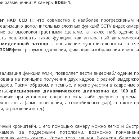
ри размещении IP-камеры
BD65-1
.
er HAD CCD II
, что совместно с наиболее прогрессивным н
реализацию дополнительных сложных функций CCTV видеокаме
ие за высококонтрастными сценами, а также наблюдение в
ть реализовать такие функции, как аппаратный динамически
,
медленный затвор
– повышение чувствительности за сче
3DNR
фильтр шумоподавления, фиксация изображения и многи
реализация функции WDR) позволяет вести видеонаблюдение п
ована на принципе получения двух кадров с разной выдержк
дров. Таким образом, и темные, и яркие участки в кадре име
иться
расширения динамического диапазона до 100 дБ
овиях: при установке напротив окна либо дверного проема 
иков света (ламп освещения, автомобильных фар), а также п
, ограждения и т.д.).
очный кронштейн. С его помощью камеру можно легко и быст
 камеру за подвесными потолками, возможно применени
зорная часть камеры. Кроме того, данная IP-камера, благода