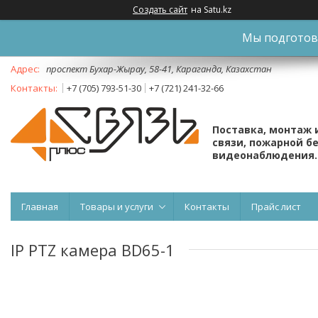
Создать сайт
на Satu.kz
Мы подготови
проспект Бухар-Жырау, 58-41, Караганда, Казахстан
+7 (705) 793-51-30
+7 (721) 241-32-66
Поставка, монтаж 
связи, пожарной б
видеонаблюдения.
Главная
Товары и услуги
Контакты
Прайс лист
IP PTZ камера BD65-1