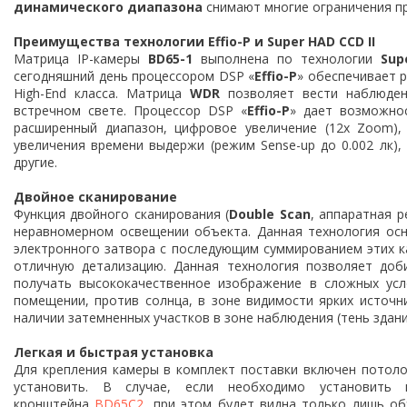
динамического диапазона
снимают многие ограничения п
Преимущества технологии Effio-P и Super HAD CCD II
Матрица IP-камеры
BD65-1
выполнена по технологии
Sup
сегодняшний день процессором DSP «
Effio-P
» обеспечивает 
High-End класса. Матрица
WDR
позволяет вести наблюден
встречном свете. Процессор DSP «
Effio-P
» дает возможнос
расширенный диапазон, цифровое увеличение (12х Zoom)
увеличения времени выдержи (режим Sense-up до 0.002 лк),
другие.
Двойное сканирование
Функция двойного сканирования (
Double Scan
, аппаратная 
неравномерном освещении объекта. Данная технология осн
электронного затвора с последующим суммированием этих ка
отличную детализацию. Данная технология позволяет доб
получать высококачественное изображение в сложных усл
помещении, против солнца, в зоне видимости ярких источн
наличии затемненных участков в зоне наблюдения (тень здания
Легкая и быстрая установка
Для крепления камеры в комплект поставки включен потол
установить. В случае, если необходимо установить
кронштейна
BD65С2
, при этом будет видна только лишь об