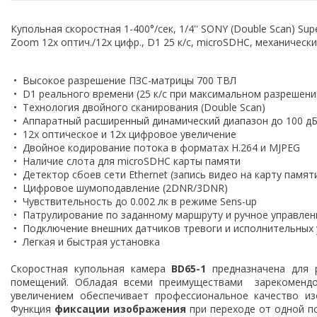
Купольная скоростная 1-400°/сек, 1/4'' SONY (Double Scan) Supe
Zoom 12х оптич./12х цифр., D1 25 к/с, microSDHC, механичес
• Высокое разрешение ПЗС-матрицы 700 ТВЛ
• D1 реального времени (25 к/с при максимальном разрешени
• Технология двойного сканирования (Double Scan)
• Аппаратный расширенный динамический диапазон до 100 д
• 12х оптическое и 12х цифровое увеличение
• Двойное кодирование потока в форматах Н.264 и MJPEG
• Наличие слота для microSDHC карты памяти
• Детектор сбоев сети Ethernet (запись видео на карту памят
• Цифровое шумоподавление (2DNR/3DNR)
• Чувствительность до 0.002 лк в режиме Sens-up
• Патрулирование по заданному маршруту и ручное управлен
• Подключение внешних датчиков тревоги и исполнительных 
• Легкая и быстрая установка
Скоростная купольная камера
BD65-1
предназначена для 
помещений. Обладая всеми преимуществами зарекоменд
увеличением обеспечивает профессиональное качество и
Функция
фиксации изображения
при переходе от одной п