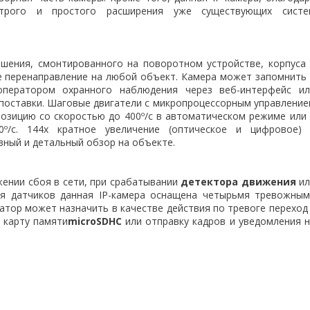
строго и простого расширения уже существующих систе
шения, смонтированного на поворотном устройстве, корпуса
е перенаправление на любой объект. Камера может запомнить
оператором охранного наблюдения через веб-интерфейс ил
поставки. Шаговые двигатели с микропроцессорным управлени
озицию со скоростью до 400º/с в автоматическом режиме или
/с. 144х кратное увеличение (оптическое и цифровое) 
ный и детальный обзор на объекте.
ении сбоя в сети, при срабатывании
детектора движения
ил
ия датчиков данная IP-камера оснащена четырьмя тревожным
тор может назначить в качестве действия по тревоге переход
а карту памяти
microSDHC
или отправку кадров и уведомления 