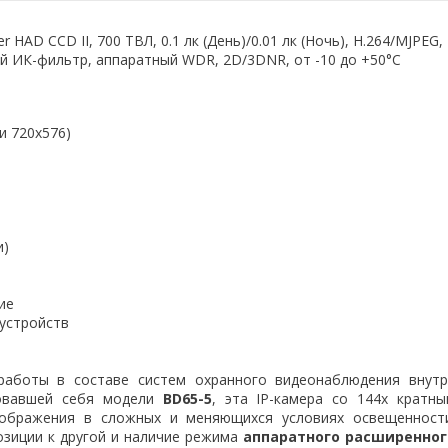
r HAD CCD II, 700 ТВЛ, 0.1 лк (День)/0.01 лк (Ночь), Н.264/MJPEG,
кий ИК-фильтр, аппаратный WDR, 2D/3DNR, от -10 до +50°С
и 720x576)
Б
и)
ие
устройств
работы в составе систем охранного видеонаблюдения внутр
овавшей себя модели
BD65-5
, эта IP-камера со 144х кратн
зображения в сложных и меняющихся условиях освещенности
озиции к другой и наличие режима
аппаратного расширенног