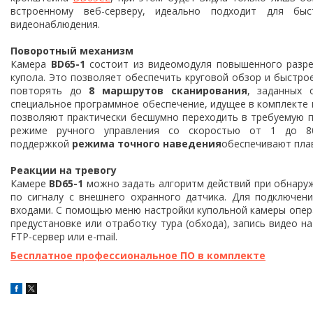
встроенному веб-серверу, идеально подходит для бы
видеонаблюдения.
Поворотный механизм
Камера
BD65-1
состоит из видеомодуля повышенного разре
купола. Это позволяет обеспечить круговой обзор и быстро
повторять до
8 маршрутов сканирования
, заданных 
специальное программное обеспечение, идущее в комплекте 
позволяют практически бесшумно переходить в требуемую п
режиме ручного управления со скоростью от 1 до 80º
поддержкой
режима точного наведения
обеспечивают плав
Реакции на тревогу
Камере
BD65-1
можно задать алгоритм действий при обнаруж
по сигналу с внешнего охранного датчика. Для подключен
входами. С помощью меню настройки купольной камеры опера
предустановке или отработку тура (обхода), запись видео н
FTP-сервер или e-mail.
Бесплатное профессиональное ПО в комплекте