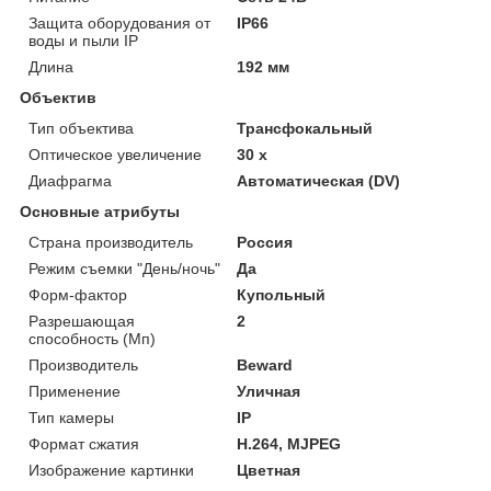
Защита оборудования от
IP66
воды и пыли IP
Длина
192 мм
Объектив
Тип объектива
Трансфокальный
Оптическое увеличение
30 х
Диафрагма
Автоматическая (DV)
Основные атрибуты
Страна производитель
Россия
Режим съемки "День/ночь"
Да
Форм-фактор
Купольный
Разрешающая
2
способность (Мп)
Производитель
Beward
Применение
Уличная
Тип камеры
IP
Формат сжатия
H.264, MJPEG
Изображение картинки
Цветная