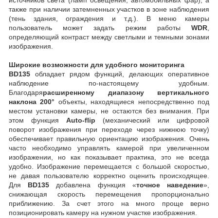
также при наличии затемненных участков в зоне наблюдения
(тень здания, ограждения и т.д.). В меню камеры
пользователь может задать режим работы
WDR
,
определяющий контраст между светлыми и темными зонами
изображения.
Широкие возможности для удобного мониторинга
BD135
обладает рядом функций, делающих оперативное
наблюдение по-настоящему удобным.
Благодаря
расширенному диапазону вертикального
наклона 200°
объекты, находящиеся непосредственно под
местом установки камеры, не остаются без внимания. При
этом функция
Auto-flip
(механический или цифровой
поворот изображения при переходе через нижнюю точку)
обеспечивает правильную ориентацию изображения. Очень
часто необходимо управлять камерой при увеличенном
изображении, но как показывает практика, это не всегда
удобно. Изображение перемещается с большой скоростью,
не давая пользователю корректно оценить происходящее.
Для
BD135
добавлена функция «
точное наведение
»,
снижающая скорость перемещения пропорционально
приближению. За счет этого на много проще верно
позиционировать камеру на нужном участке изображения.