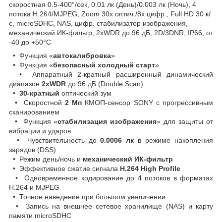
скоростная 0.5-400°/сек, 0.01 лк (День)/0.003 лк (Ночь), 4
потока Н.264/MJPEG, Zoom 30х оптич./8х цифр., Full HD 30 к/
с, microSDHC, NAS, цифр. стабилизатор изображения,
механический ИК-фильтр, 2хWDR до 96 дБ, 2D/3DNR, IP66, от
-40 до +50°C
• Функция «
автокалибровка
»
• Функция «
безопасный холодный старт
»
• Аппаратный 2-кратный расширенный динамический
диапазон
2xWDR
до 96 дБ (Double Scan)
•
30-кратный
оптический зум
• Скоростной
2 Мп
КМОП-сенсор SONY с прогрессивным
сканированием
• Функция «
стабилизация изображения
» для защиты от
вибрации и ударов
• Чувствительность до
0.0006 лк
в режиме накопления
зарядов (DSS)
• Режим день/ночь и
механический ИК-фильтр
• Эффективное сжатие сигнала
Н.264 High Profile
• Одновременное кодирование до 4 потоков в форматах
Н.264 и MJPEG
• Точное наведение при большом увеличении
• Запись на внешнее сетевое хранилище (NAS) и карту
памяти microSDHC