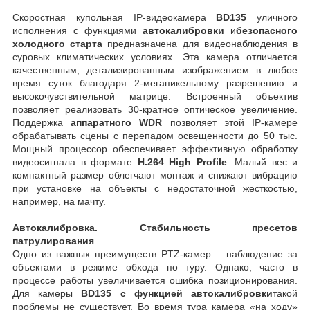
Скоростная купольная IP-видеокамера
BD135
уличного
исполнения с функциями
автокалибровки
и
безопасного
холодного старта
предназначена для видеонаблюдения в
суровых климатических условиях. Эта камера отличается
качественным, детализированным изображением в любое
время суток благодаря 2-мегапикельному разрешению и
высокочувствительной матрице. Встроенный объектив
позволяет реализовать 30-кратное оптическое увеличение.
Поддержка
аппаратного WDR
позволяет этой IP-камере
обрабатывать сцены с перепадом освещенности до 50 тыс.
Мощный процессор обеспечивает эффективную обработку
видеосигнала в формате
Н.264 High Profile
. Малый вес и
компактный размер облегчают монтаж и снижают вибрацию
при установке на объекты с недостаточной жесткостью,
например, на мачту.
Автокалибровка. Стабильность пресетов
патрулирования
Одно из важных преимуществ PTZ-камер – наблюдение за
объектами в режиме обхода по туру. Однако, часто в
процессе работы увеличивается ошибка позиционирования.
Для камеры
BD135 с функцией автокалибровки
такой
проблемы не существует. Во время тура камера «на ходу»