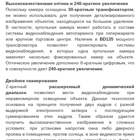
Высококачественная оптика и 240-кратное увеличение
Поскольку камера оснащена
30-кратным трансфокатором
,
ее можно использовать для получения детализированного
изображения объектов, находящихся на большом удалении.
В частности, купольная камера может работать в составе
системы видеонаблюдения автопаркинга при гипермаркете
или крупном торговом центре. Наличие в
BD135
мощного
трансфокатора позволяет проектировать системы
видеонаблюдения, в которых одна купольная камера
заменяет несколько фиксированных камер на объекте.
Оптическое увеличение дополнено 8-кратным цифровым, что
в совокупности дает
240-кратное увеличение
.
Двойное сканирование
2-кратный
расширенный динамический
диапазон
позволяет вести видеонаблюдение при
неравномерном освещении объекта. Данная технология
основана на принципе получения двух кадров с разной
выдержкой электронного затвора с последующим
суммированием этих кадров. Таким образом удается
получить высококачественное изображение в сложных
условиях: при установке напротив окна либо дверного
проема в помещении, против солнца, в зоне видимости ярких
источников света (ламп освещения, автомобильных фар), а