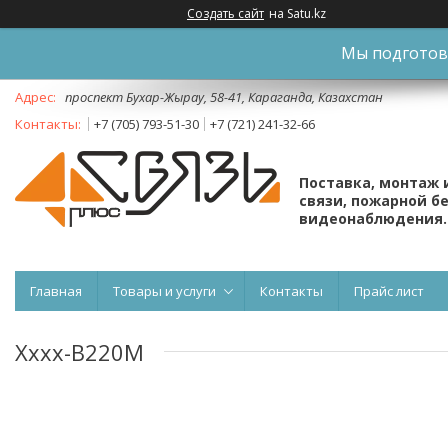
Создать сайт
на Satu.kz
Мы подготови
проспект Бухар-Жырау, 58-41, Караганда, Казахстан
+7 (705) 793-51-30
+7 (721) 241-32-66
Поставка, монтаж 
связи, пожарной б
видеонаблюдения.
Главная
Товары и услуги
Контакты
Прайс лист
Xxxx-B220М