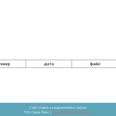
азмер
дата
файл
Сайт создан на маркетплейсе
Satu.kz
ТОО Связь Плюс |
Пожаловаться на контент