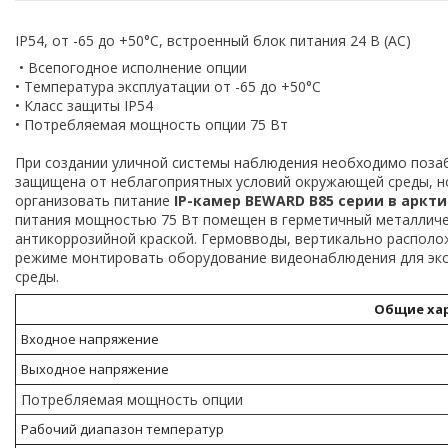
IP54, от -65 до +50°С, встроенный блок питания 24 В (AC)
• Всепогодное исполнение опции
• Температура эксплуатации от -65 до +50°С
• Класс защиты IP54
• Потребляемая мощность опции 75 Вт
При создании уличной системы наблюдения необходимо поза
защищена от неблагоприятных условий окружающей среды, н
организовать питание
IP-камер BEWARD B85 серии в аркт
питания мощностью 75 Вт помещен в герметичный металлич
антикоррозийной краской. Гермовводы, вертикально располо
режиме монтировать оборудование видеонаблюдения для экс
среды.
Общие ха
Входное напряжение
Выходное напряжение
Потребляемая мощность опции
Рабочий диапазон температур