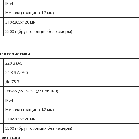
IP54
Металл (толщина 1.2 мм)
310х265х120 мм
5500 г (брутто, опция без камеры)
рактеристики
220 В (AC)
24 В 3 А (AC)
До 75 Вт
От -65 до +50°С (для опции)
IP54
Металл (толщина 1.2 мм)
310х265х120 мм
5500 г (брутто, опция без камеры)
лектация