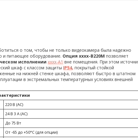
ботиться о том, чтобы не только видеокамера была надежно
о и питающее оборудование.
Опция xxxx-B220M
позволяет
ическом исполнении
xxxx-A1
вне помещения. При этом источни
еский шкаф с классом защиты
IP54
, покрытый стойкой
женные на нижней стенке шкафа, позволяют быстро в штатном
плуатации в экстремальных температурных условиях внешней
рактеристики
220 В (AC)
24 В 3 А (AC)
До 75 Вт
От -65 до +50°С (для опции)