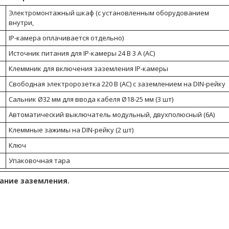
Электромонтажный шкаф (с установленным оборудованием
внутри,
IP-камера оплачивается отдельно)
Источник питания для IP-камеры 24 В 3 А (АC)
Клеммник для включения заземления IP-камеры
Свободная электророзетка 220 В (AC) с заземлением на DIN-рейку
Сальник Ø32 мм для ввода кабеля Ø18-25 мм (3 шт)
Автоматический выключатель модульный, двухполюсный (6А)
Клеммные зажимы на DIN-рейку (2 шт)
Ключ
Упаковочная тара
вание заземления.