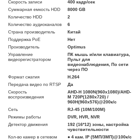
Скорость записи
400 кадр/сек
Суммарная емкость HDD
8000 GB
Количество HDD
2
Количество аудиоканалов
6
Страна производитель
Китай
Поддержка PoE
Нет
Производитель
Optimus
Управление
ПК мышь и/или клавиатура,
видеорегистратором
Пульт для
видеонаблюдения, По сети
через ПО
Формат сжатия
H.264
Передача видео по RTSP
Да
Скорость
AHD-H 1080N(960x1080)/AHD-
воспроизведения
M 720P(1280x720) /
960Н(960x576)@200к/c
Сеть
RJ-45 (10M/100М)
Режимы работы
DVR, HVR, NVR
Детектор движения
192 (16*12) зоны, настройка
чувствительности
Кол-во камер в сетевом
● 4 кам. IP (5МП/3МП)@100к/с