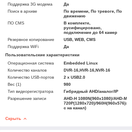
Поддержка 3G модема
Да
Поиск в архиве
По времени, По тревоге, По
движению
ПО CMS
В комплекте,
русифицировано,
подключение до 64 камер
Резервное копирование
USB, WEB, CMS
Поддержка WiFi
Да
Пользовательские характеристики
Операционная система
Embedded Linux
Количество каналов
DVR-16,HVR-16,NVR-16
Количество USB-портов
2 х USB2.0
Вес (1)
980
Тип видеорегистратора
Гибридный AHD/аналог/IP
Разрешение записи
AHD-H 1080N(960x1080)/AHD-M
720P(1280x720)/960Н(960x576)@2
с на канал)
Скрыть