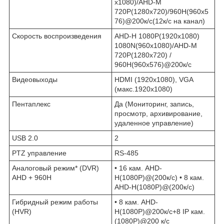
x1080)/AHD-M
720P(1280x720)/960Н(960x5
76)@200к/c(12к/с на канал)
Скорость воспроизведения
AHD-H 1080P(1920x1080)
1080N(960x1080)/AHD-M
720P(1280x720) /
960Н(960x576)@200к/c
Видеовыходы
HDMI (1920х1080), VGA
(макс.1920х1080)
Пентаплекс
Да (Мониторинг, запись,
просмотр, архивирование,
удаленное управление)
USB 2.0
2
PTZ управление
RS-485
Аналоговый режим* (DVR)
• 16 кам. AHD-
AHD + 960H
H(1080P)@(200к/с) • 8 кам.
AHD-H(1080P)@(200к/с)
Гибридный режим работы
• 8 кам. AHD-
(HVR)
H(1080P)@200к/с+8 IP кам.
(1080P)@200 к/с