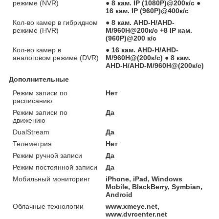
режиме (NVR)
● 8 кам. IP (1080P)@200к/с ●
16 кам. IP (960P)@400к/с
Кол-во камер в гибридном
● 8 кам. AHD-H/AHD-
режиме (HVR)
M/960H@200к/с +8 IP кам.
(960P)@200 к/с
Кол-во камер в
● 16 кам. AHD-H/AHD-
аналоговом режиме (DVR)
M/960H@(200к/с) ● 8 кам.
AHD-H/AHD-M/960H@(200к/с)
Дополнительные
Режим записи по
Нет
расписанию
Режим записи по
Да
движению
DualStream
Да
Телеметрия
Нет
Режим ручной записи
Да
Режим постоянной записи
Да
Мобильный мониторинг
iPhone, iPad, Windows
Mobile, BlackBerry, Symbian,
Android
Облачные технологии
www.xmeye.net,
www.dvrcenter.net