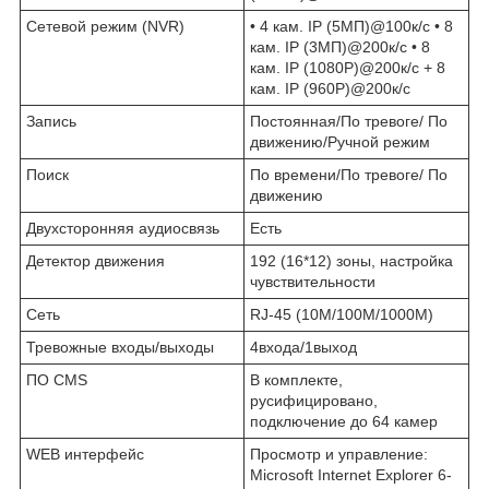
Сетевой режим (NVR)
• 4 кам. IP (5МП)@100к/с • 8
кам. IP (3МП)@200к/с • 8
кам. IP (1080P)@200к/с + 8
кам. IP (960P)@200к/с
Запись
Постоянная/По тревоге/ По
движению/Ручной режим
Поиск
По времени/По тревоге/ По
движению
Двухсторонняя аудиосвязь
Есть
Детектор движения
192 (16*12) зоны, настройка
чувствительности
Сеть
RJ-45 (10M/100М/1000M)
Тревожные входы/выходы
4входа/1выход
ПО CMS
В комплекте,
русифицировано,
подключение до 64 камер
WEB интерфейс
Просмотр и управление:
Microsoft Internet Explorer 6-