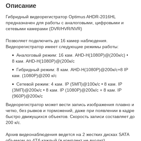
Описание
Гибридный видеорегистратор Optimus AHDR-2016HL
предназначен для работы с аналоговыми, цифровыми и
сетевыми камерами (DVR/HVR/NVR)
Позволяет подключить до 16 камер наблюдения.
Видеорегистратор имеет следующие режимы работы:
Аналоговый режим: 16 кам. AHD-H(1080P)@(200к/с) •
8 кам. AHD-H(1080P)@(200к/с
Гибридный режим: 8 кам. AHD-H(1080P)@200к/с+8 IP
кам. (1080P)@200 к/с
Сетевой режим: 4 кам. IP (5МП)@100к/с • 8 кам. IP
(3МП)@200к/с • 8 кам. IP (1080P)@200к/с + 8 кам. IP
(960P)@200к/с
Видеорегистратор может вести запись изображения плавно и
четко, без рывков и торможений, даже при появлении в кадре
быстро движущихся объектов. Скорость записи составляет до
200 к/с.
Архив видеонаблюдения ведется на 2 жестких дисках SATA
объемом до 4Тб каждый (в комплект не входит).