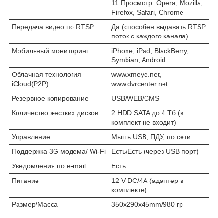
11 Просмотр: Opera, Mozilla,
Firefox, Safari, Chrome
Передача видео по RTSP
Да (способен выдавать RTSP
поток с каждого канала)
Мобильный мониторинг
iPhone, iPad, BlackBerry,
Symbian, Android
Облачная технология
www.xmeye.net,
iCloud(P2P)
www.dvrcenter.net
Резервное копирование
USB/WEB/CMS
Количество жестких дисков
2 HDD SATA до 4 Тб (в
комплект не входит)
Управление
Мышь USB, ПДУ, по сети
Поддержка 3G модема/ Wi-Fi
Есть/Есть (через USB порт)
Уведомления по e-mail
Есть
Питание
12 V DC/4А (адаптер в
комплекте)
Размер/Масса
350х290х45mm/980 гр