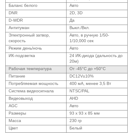
Баланс белого
Авто
DNR
2D, 3D
D-WDR
Да
Антитуман
Выкл./Вкл.
Электронный затвор,
Авто, в ручную 1/50-
скорость
1/10,000 сек
Режим день/ночь
Авто
ИК-подсветка
24 ИК-диода (дальность до
20м)
Рабочая температура
От -45°С до +50°С
Питание
DC12V±10%
Потребляемая мощность
400 мА, менее 3,5 Вт
Система видеосигнала
NTSC/PAL
Видеовыход
AHD
AGC
Авто
Размеры
93 х 93 x 85 мм
Масса
230 гр
Цвет
Белый