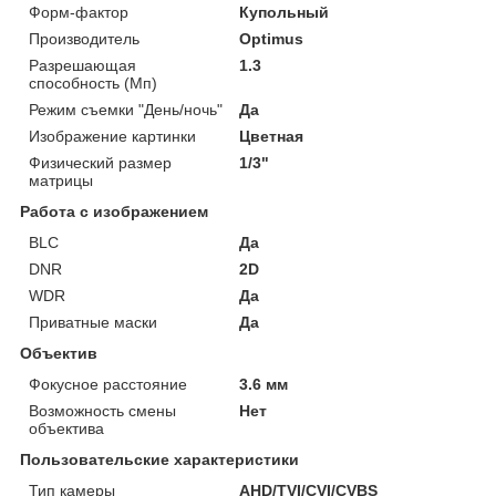
Форм-фактор
Купольный
Производитель
Optimus
Разрешающая
1.3
способность (Мп)
Режим съемки "День/ночь"
Да
Изображение картинки
Цветная
Физический размер
1/3"
матрицы
Работа с изображением
BLC
Да
DNR
2D
WDR
Да
Приватные маски
Да
Объектив
Фокусное расстояние
3.6 мм
Возможность смены
Нет
объектива
Пользовательские характеристики
Тип камеры
AHD/TVI/CVI/CVBS