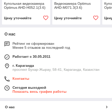
Купольная видеокамера
Видеокамера Optimus
Купо
Optimus AHD-H052.1(3.6)
AHD-M071.3(3.6)
Opti
Цену уточняйте
Цену уточняйте
Цен
О нас
Рейтинг не сформирован
Менее 5 отзывов за последний год
Работает с 30.05.2011
г. Караганда
проспект Бухар-Жырау, 58-41, Караганда, Казахстан
Контакты
Сегодня выходной
Показать весь график работы
О нас