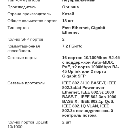
Производитель
Optimus
Страна производитель
Китай
Общее количество портов
18 шт
Тип портов
Fast Ethernet, Gigabit
Ethernet
Кол-во SFP портов
2
Коммутационная
7,2 ГБит/c
способность
Сетевые порты
16 портов 10/100Mbps RJ-45
с поддержкой Auto-MDIX,
PoE, +2 порта 1000Mbps RJ-
45 Uplink или 2 порта
Gigabit SFP
Сетевые протоколы
IEEE 802.3i 10 BASE-T, IEEE
802.3af/at Power over
Ethernet, IEEE 802.3z 1000
BASE-T , IEEE 802.3ab 1000
BASE-X , IEEE 802.1p QoS,
IEEE 802.1Q VLAN, IEEE
802.3x полнодуплексный
контроль потока
Кол-во портов UpLink
2 шт
10/1000