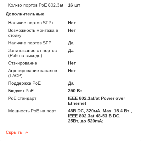
Кол-во портов PoE 802.3at
16 шт
Дополнительные
Наличие портов SFP+
Нет
Возможность монтажа в
Нет
стойку
Наличие портов SFP
Да
Запитывание от портов
Да
(PoE на выходе)
Стэкирование
Нет
Агрегирование каналов
Нет
(LACP)
Поддержка PoE
Да
Бюджет PoE
250 Вт
PoE стандарт
IEEE 802.3af/at Power over
Ethernet
Мощность PoE на порт
48В DC, 320мА. Max. 15.4 Вт ,
IEEE 802.3at 48-53 В DC,
25Вт, до 520mA;
Скрыть