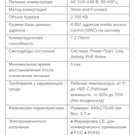
Питание коммутатора
АС 210~240 В, 50~60Гц
Метод коммутации
Store-and-Forward
Объем буфера
2 750 KБ
Размер базы данных
4 092 адресов media access
адресов
control (MAC) на систему
Коммутационная
7,2 Гбит/с
способность
Светодиоды состояния
Система: Power Порт: Link,
Activity, PoE Active
Минимальное время
5 сек.
восстановления после
отключения питания
Требования к окружающей
Рабочая температура: от 0°
среде
до +50° C Рабочая
влажность: от 40% до 70%
(без конденсата)
Физические характеристики
Размеры: 440x270x45 мм
Вес: 3.7 кг
Электромагнитное
● Маркировка CE, для
излучение
коммерческого применения
● FCC ● ROHS