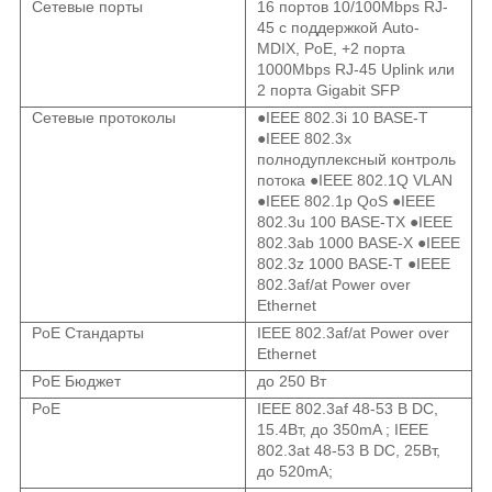
Сетевые порты
16 портов 10/100Mbps RJ-
45 с поддержкой Auto-
MDIX, PoE, +2 порта
1000Mbps RJ-45 Uplink или
2 порта Gigabit SFP
Сетевые протоколы
●IEEE 802.3i 10 BASE-T
●IEEE 802.3x
полнодуплексный контроль
потока ●IEEE 802.1Q VLAN
●IEEE 802.1p QoS ●IEEE
802.3u 100 BASE-TX ●IEEE
802.3ab 1000 BASE-X ●IEEE
802.3z 1000 BASE-T ●IEEE
802.3af/at Power over
Ethernet
PoE Стандарты
IEEE 802.3af/at Power over
Ethernet
PoE Бюджет
до 250 Вт
PoE
IEEE 802.3af 48-53 В DC,
15.4Вт, до 350mA ; IEEE
802.3at 48-53 В DC, 25Вт,
до 520mA;