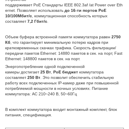
поддерживает PoE Стандарты IEEE 802.3af /at Power over Eth
ernet. Позволяет использовать
до 16-ти портов PoE
10/100Мбит/с
, коммутационная способность которых
составляет
7,2 Гбит/с
.
Объем буфера встроенной памяти коммутатора равен
2750
Кб
, что гарантирует минимальную потерю кадров при
кратковременных скачках трафика. Скорость фильтрации/
передачи пакетов Ethernet: 14880 пакетов в сек. на порт, Fast
Ethernet: 148800 пакетов в сек. на порт.
Энергопотребление одной подключенной
камеры достигает
25 Вт
,
PoE бюджет
коммутатора
составляет
250 Вт
. Это позволит обеспечить стабильную
работу всех подключенных IP-камер даже при повышенной
потребляемой мощности в ночных условиях. Питание
коммутатора: АС 210~240 В, 50~60Гц
В комплект коммутатора входит монтажный комплект, блок
питания, спецификация.