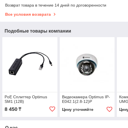
Возврат товара в течение 14 дней по договоренности
Все условия возврата
Подобные товары компании
PoE Сплиттер Optimus
Видеокамера Optimus IP-
Комм
SM1 (12B)
E042.1(2.8-12)P
UMG
8 450
₸
Цену уточняйте
Цен
О нас