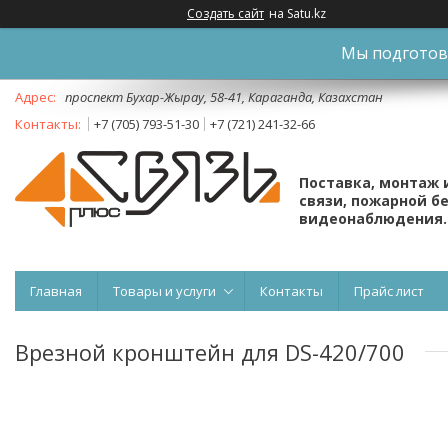
Создать сайт
на Satu.kz
Мы подготови
проспект Бухар-Жырау, 58-41, Караганда, Казахстан
+7 (705) 793-51-30
+7 (721) 241-32-66
Поставка, монтаж 
связи, пожарной б
видеонаблюдения.
Главная
Товары и услуги
Контакты
Прайс лист
Врезной кронштейн для DS-420/700