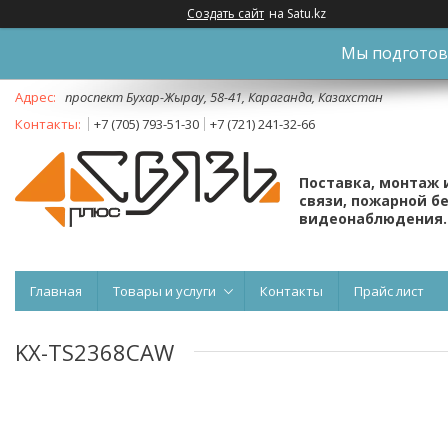
Создать сайт
на Satu.kz
Мы подготови
проспект Бухар-Жырау, 58-41, Караганда, Казахстан
+7 (705) 793-51-30
+7 (721) 241-32-66
Поставка, монтаж 
связи, пожарной б
видеонаблюдения.
Главная
Товары и услуги
Контакты
Прайс лист
KX-TS2368CAW