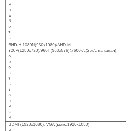
м
р
а
б
о
т
ы
С
AHD-H 1080N(960x1080)/AHD-M
к
720P(1280x720)/960Н(960x576)@600к/c(25к/с на канал)
о
р
о
с
т
ь
з
а
п
и
с
и
В
HDMI (1920х1080), VGA (макс.1920х1080)
и