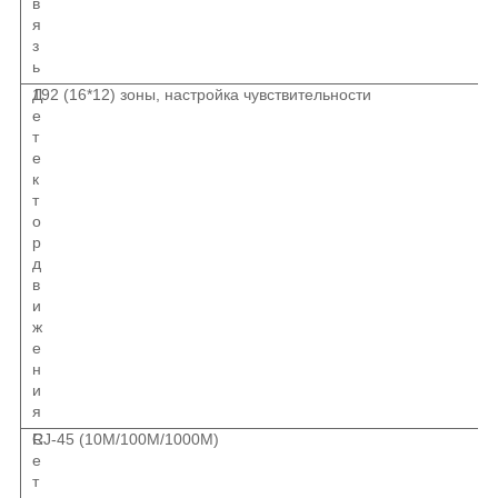
в
я
з
ь
Д
192 (16*12) зоны, настройка чувствительности
е
т
е
к
т
о
р
д
в
и
ж
е
н
и
я
С
RJ-45 (10M/100М
/1000М)
е
т