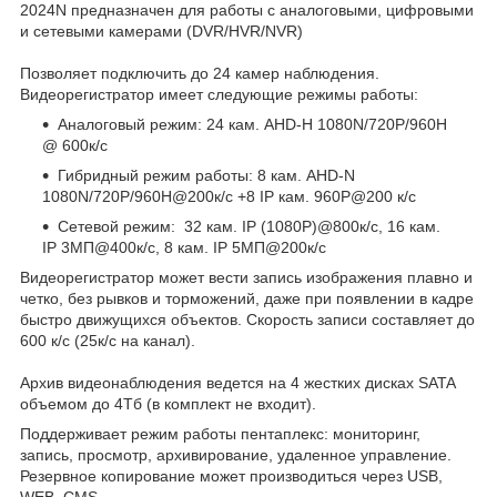
2024N предназначен для работы с аналоговыми, цифровыми
и сетевыми камерами (DVR/HVR/NVR)
Позволяет подключить до 24 камер наблюдения.
Видеорегистратор имеет следующие режимы работы:
Аналоговый режим: 24 кам. AHD-H 1080N/720P/960H
@ 600к/с
Гибридный режим работы: 8 кам. AHD-N
1080N/720P/960H@200к/с +8 IP кам. 960P@200 к/с
Сетевой режим: 32 кам. IP (1080P)@800к/с, 16 кам.
IP 3МП@400к/с, 8 кам. IP 5МП@200к/с
Видеорегистратор может вести запись изображения плавно и
четко, без рывков и торможений, даже при появлении в кадре
быстро движущихся объектов. Скорость записи составляет до
600 к/с (25к/с на канал).
Архив видеонаблюдения ведется на 4 жестких дисках SATA
объемом до 4Тб (в комплект не входит).
Поддерживает режим работы пентаплекс: мониторинг,
запись, просмотр, архивирование, удаленное управление.
Резервное копирование может производиться через USB,
WEB, CMS.