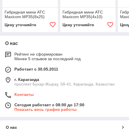
Гибридная мини АТС
Гибридная мини АТС
Гиб
Maxicom MP35(8х25)
Maxicom MP35(4х10)
Max
Цену уточняйте
Цену уточняйте
Цен
О нас
Рейтинг не сформирован
Менее 5 отзывов за последний год
Работает с 30.05.2011
г. Караганда
проспект Бухар-Жырау, 58-41, Караганда, Казахстан
Контакты
Сегодня работает с 08:00 до 17:00
Показать весь график работы
О нас