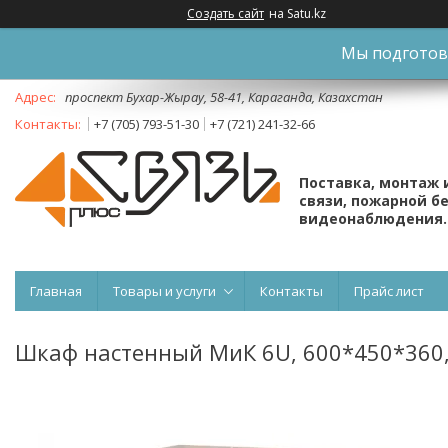
Создать сайт
на Satu.kz
Мы подготови
проспект Бухар-Жырау, 58-41, Караганда, Казахстан
+7 (705) 793-51-30
+7 (721) 241-32-66
Поставка, монтаж 
связи, пожарной б
видеонаблюдения.
Главная
Товары и услуги
Контакты
Прайс лист
Шкаф настенный МиК 6U, 600*450*360, 