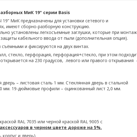
зборных МиК 19" серии Basis
МиК предназначены для установки сетевого и
х, имеют сборно-разборную конструкцию.
чально установлены легкосъемные заглушки, которые при монта
 защиты кабельного ввода от пыли (дополнительная опция).
 съёмными и фиксируются на двух винтах.
алл, стекло, перфорация, перфорация+стекло, при этом подходи
 открывается на 230 градусов, левого или правого открывания 
я дверь – листовая сталь 1 мм. Стеклянная дверь в стальной
,0 мм. 19-дюймовые профили – оцинкованный лист 2,0 мм.
раской RAL 7035 или черной краской RAL 9005 с
аксессуаров в черном цвете дороже на 5%.
 корпус и дверь).