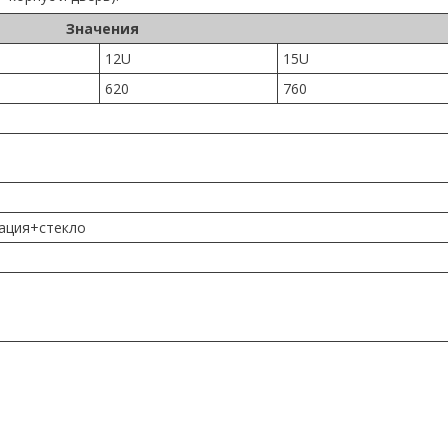
Значения
12U
15U
620
760
ация+стекло