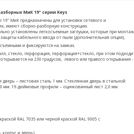
зборных МиК 19" серии Keys
МиК предназначены для установки сетевого и
х, имеют сборно-разборную конструкцию.
чально установлены легкосъемные заглушки, которые при монта
 защиты кабельного ввода от пыли (дополнительная опция).
 съёмными и фиксируются на замках.
алл, стекло, перфорация, перфорация+стекло, при этом подходи
 открывается на 230 градусов, левого или правого открывания 
я дверь – листовая сталь 1 мм. Стеклянная дверь в стальной
,0 мм. 19-дюймовые профили – оцинкованный лист 2,0 мм.
раской RAL 7035 или черной краской RAL 9005 с
 корпус и дверь).