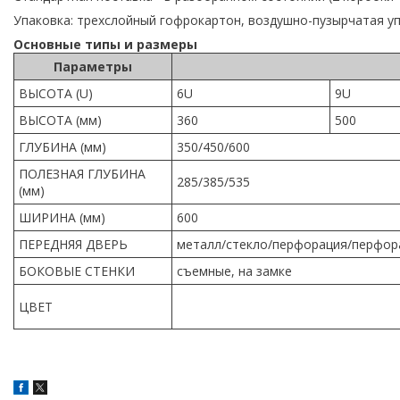
Упаковка: трехслойный гофрокартон, воздушно-пузырчатая уп
Основные типы и размеры
Параметры
ВЫСОТА (U)
6U
9U
ВЫСОТА (мм)
360
500
ГЛУБИНА (мм)
350/450/600
ПОЛЕЗНАЯ ГЛУБИНА
285/385/535
(мм)
ШИРИНА (мм)
600
ПЕРЕДНЯЯ ДВЕРЬ
металл/стекло/перфорация/перфор
БОКОВЫЕ СТЕНКИ
съемные, на замке
ЦВЕТ