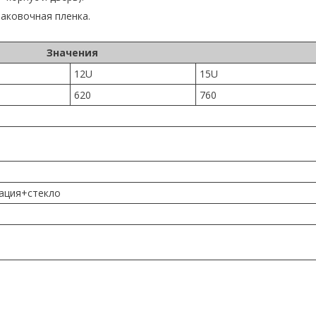
аковочная пленка.
Значения
12U
15U
620
760
ация+стекло