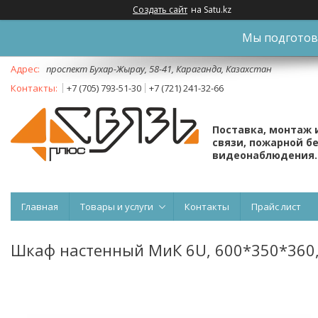
Создать сайт
на Satu.kz
Мы подготови
проспект Бухар-Жырау, 58-41, Караганда, Казахстан
+7 (705) 793-51-30
+7 (721) 241-32-66
Поставка, монтаж 
связи, пожарной б
видеонаблюдения.
Главная
Товары и услуги
Контакты
Прайс лист
Шкаф настенный МиК 6U, 600*350*360, 