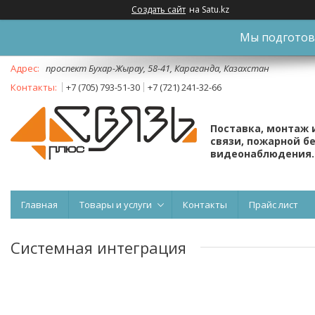
Создать сайт
на Satu.kz
Мы подготови
проспект Бухар-Жырау, 58-41, Караганда, Казахстан
+7 (705) 793-51-30
+7 (721) 241-32-66
Поставка, монтаж 
связи, пожарной б
видеонаблюдения.
Главная
Товары и услуги
Контакты
Прайс лист
Системная интеграция