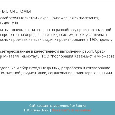
ные системы
слаботочных систем - охранно-пожарная сигнализация,
ль доступа.
ми выполнены сотни заказов на разработку проектно- сметной
 проектов на определенные виды систем, так и участвуем в
ксных проектах на всех стадиях проектирования ( ТЭО, проект,
заинтересованные в качественном выполнении работ. Среди
лор Митталл Темиртау", ТОО "Корпорация Казахмыс" и множеств
дование и сбор исходных данных, разработка и согласование
тно-сметной документации, согласование с заинтересованными
Сайт создан на маркетплейсе
Satu.kz
ТОО Связь Плюс |
Пожаловаться на контент