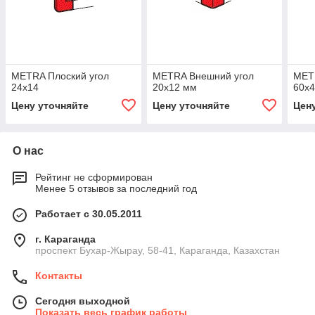
METRA Плоский угол
METRA Внешний угол
METR
24х14
20x12 мм
60х
Цену уточняйте
Цену уточняйте
Цен
О нас
Рейтинг не сформирован
Менее 5 отзывов за последний год
Работает с 30.05.2011
г. Караганда
проспект Бухар-Жырау, 58-41, Караганда, Казахстан
Контакты
Сегодня выходной
Показать весь график работы