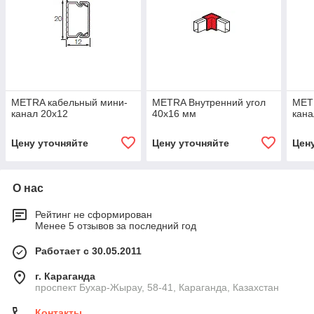
METRA кабельный мини-
METRA Внутренний угол
MET
канал 20х12
40x16 мм
кана
Цену уточняйте
Цену уточняйте
Цен
О нас
Рейтинг не сформирован
Менее 5 отзывов за последний год
Работает с 30.05.2011
г. Караганда
проспект Бухар-Жырау, 58-41, Караганда, Казахстан
Контакты