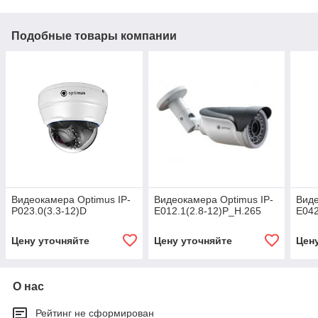
Подобные товары компании
Видеокамера Optimus IP-
Видеокамера Optimus IP-
Виде
P023.0(3.3-12)D
E012.1(2.8-12)P_H.265
E042
Цену уточняйте
Цену уточняйте
Цен
О нас
Рейтинг не сформирован