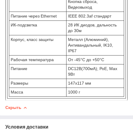
Кнопка сброса,
Видеовыход
Питание через Ethernet
IEEE 802.3af стандарт
ИК-подсветка
28 ИК диодов, дальность
до 30м
Корпус, класс защиты
Металл (Алюминий),
Антивандальный, IK10,
IР67
Рабочая температура
От -45°С до +50°С
Питание
DC12В(700мА); РоЕ, Мах
9Вт
Размеры
147х117 мм
Масса
1000 г
Скрыть
Условия доставки