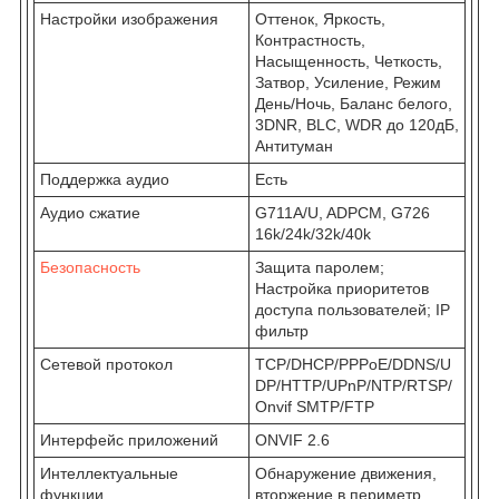
Настройки изображения
Оттенок, Яркость,
Контрастность,
Насыщенность, Четкость,
Затвор, Усиление, Режим
День/Ночь, Баланс белого,
3DNR, BLC, WDR до 120дБ,
Антитуман
Поддержка аудио
Есть
Аудио сжатие
G711A/U, ADPCM, G726
16k/24k/32k/40k
Безопасность
Защита паролем;
Настройка приоритетов
доступа пользователей; IP
фильтр
Сетевой протокол
TCP/DHCP/PPPoE/DDNS/U
DP/HTTP/UPnP/NTP/RTSP/
Onvif SMTP/FTP
Интерфейс приложений
ONVIF 2.6
Интеллектуальные
Обнаружение движения,
функции
вторжение в периметр,