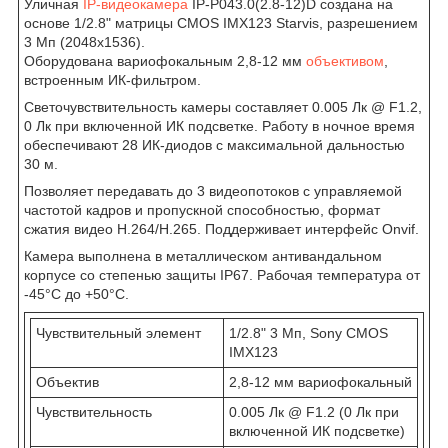
Уличная
IP-видеокамера
IP-P043.0(2.8-12)D создана на
основе 1/2.8" матрицы CMOS IMX123 Starvis, разрешением
3 Мп (2048х1536).
Оборудована вариофокальным 2,8-12 мм
объективом
,
встроенным ИК-фильтром.
Светочувствительность камеры составляет 0.005 Лк @ F1.2,
0 Лк при включенной ИК подсветке. Работу в ночное время
обеспечивают 28 ИК-диодов с максимальной дальностью
30 м.
Позволяет передавать до 3 видеопотоков с управляемой
частотой кадров и пропускной способностью, формат
сжатия видео Н.264/H.265. Поддерживает интерфейс Onvif.
Камера выполнена в металлическом антивандальном
корпусе со степенью защиты IP67. Рабочая температура от
-45°С до +50°С.
Чувствительный элемент
1/2.8" 3 Мп, Sony CMOS
IMX123
Объектив
2,8-12 мм вариофокальный
Чувствительность
0.005 Лк @ F1.2 (0 Лк при
включенной ИК подсветке)