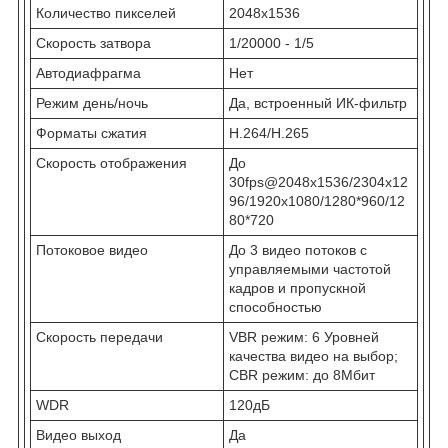
Количество пикселей
2048х1536
Скорость затвора
1/20000 - 1/5
Автодиафрагма
Нет
Режим день/ночь
Да, встроенный ИК-фильтр
Форматы сжатия
Н.264/H.265
Скорость отображения
До
30fps@2048х1536/2304х12
96/1920х1080/1280*960/12
80*720
Потоковое видео
До 3 видео потоков с
управляемыми частотой
кадров и пропускной
способностью
Скорость передачи
VBR режим: 6 Уровней
качества видео на выбор;
CBR режим: до 8Мбит
WDR
120дБ
Видео выход
Да