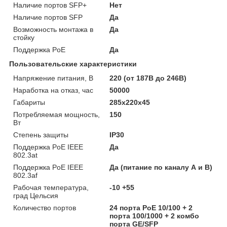
Наличие портов SFP+
Нет
Наличие портов SFP
Да
Возможность монтажа в
Да
стойку
Поддержка PoE
Да
Пользовательские характеристики
Напряжение питания, В
220 (от 187В до 246В)
Наработка на отказ, час
50000
Габариты
285х220х45
Потребляемая мощность,
150
Вт
Степень защиты
IP30
Поддержка PoE IEEE
Да
802.3at
Поддержка PoE IEEE
Да (питание по каналу А и В)
802.3af
Рабочая температура,
-10 +55
град Цельсия
Количество портов
24 порта PoE 10/100 + 2
порта 100/1000 + 2 комбо
порта GE/SFP