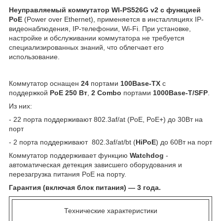
Неуправляемый коммутатор WI-PS526G v2 с функцией
PoE
(Power over Ethernet), применяется в инсталляциях IP-
видеонаблюдения, IP-телефонии, Wi-Fi. При установке,
настройке и обслуживании коммутатора не требуется
специализированных знаний, что облегчает его
использование.
Коммутатор оснащен
24
портами
100Base-TX
с
поддержкой
PoE
250 Вт
,
2
Combo
портами
1000Base-T/
SFP
.
Из них:
- 22 порта поддерживают 802.3af/at (PoE, PoE+) до 30Вт на
порт
- 2 порта поддерживают 802.3af/at/bt (
HiPoE
) до 60Вт на порт
Коммутатор поддерживает функцию
Watchdog
-
автоматическая детекция зависшего оборудования и
перезагрузка питания PoE на порту.
Гарантия (включая блок питания) — 3 года.
Технические характеристики