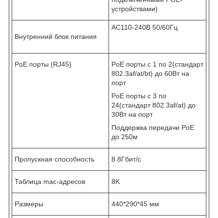
устройствами)
AC110-240В 50/60Гц
Внутренний блок питания
PoE порты (RJ45)
PoE порты с 1 по 2(стандарт
802.3af/at/bt) до 60Вт на
порт
PoE порты с 3 по
24(стандарт 802.3af/at) до
30Вт на порт
Поддержка передачи PoE
до 250м
Пропускная способность
8.8Гбит/с
Таблица mac-адресов
8K
Размеры
440*290*45 мм