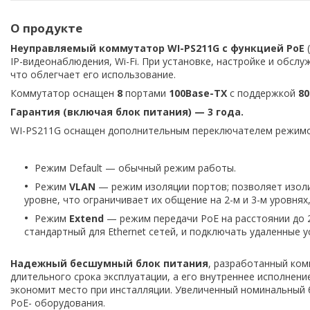
О продукте
Неуправляемый коммутатор WI-PS211G с функцией PoE
(
IP-видеонаблюдения, Wi-Fi. При установке, настройке и обсл
что облегчает его использование.
Коммутатор оснащен
8
портами
100Base-TX
с поддержкой
80
Гарантия (включая блок питания) — 3 года.
WI-PS211G оснащен дополнительным переключателем режимов
Режим Default — обычный режим работы.
Режим
VLAN
— режим изоляции портов; позволяет изол
уровне, что ограничивает их общение на 2-м и 3-м уровнях
Режим
Extend
— режим передачи PoE на расстоянии до 
стандартный для Ethernet сетей, и подключать удаленные 
Надежный бесшумный блок питания
, разработанный ком
длительного срока эксплуатации, а его внутреннее исполнен
экономит место при инсталляции. Увеличенный номинальный
PoE- оборудования.