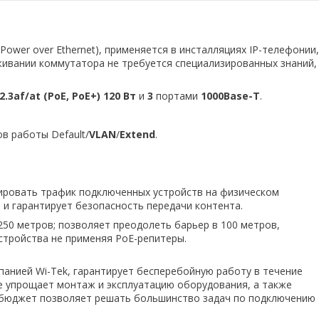
Power over Ethernet), применяется в инсталляциях IP-телефонии,
уживании коммутатора не требуется специализированных знаний,
2.3af/at (PoE, PoE+) 120 Вт
и
3
портами
1000Base-T
.
 работы Default/
VLAN
/
Extend
.
ировать трафик подключенных устройств на физическом
, и гарантирует безопасность передачи контента.
250 метров; позволяет преодолеть барьер в 100 метров,
устройства не применяя PoE-репитеры.
панией Wi-Tek, гарантирует бесперебойную работу в течение
ие упрощает монтаж и эксплуатацию оборудования, а также
 бюджет позволяет решать большинство задач по подключению