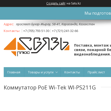
Создать сайт
на Satu.kz
Мы подготови
проспект Бухар-Жырау, 58-41, Караганда, Казахстан
+7 (705) 793-51-30
+7 (721) 241-32-66
Поставка, монтаж 
связи, пожарной б
видеонаблюдения.
Главная
Товары и услуги
Контакты
Прайс лист
Коммутатор PoE Wi-Tek WI-PS211G