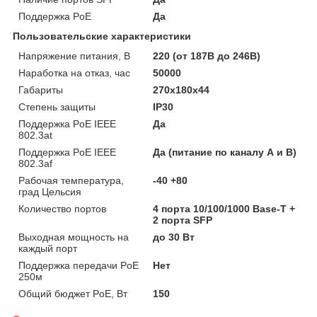
Поддержка PoE
Да
Пользовательские характеристики
Напряжение питания, В
220 (от 187В до 246В)
Наработка на отказ, час
50000
Габариты
270х180х44
Степень защиты
IP30
Поддержка PoE IEEE
Да
802.3at
Поддержка PoE IEEE
Да (питание по каналу А и В)
802.3af
Рабочая температура,
-40 +80
град Цельсия
Количество портов
4 порта 10/100/1000 Base-T +
2 порта SFP
Выходная мощность на
до 30 Вт
каждый порт
Поддержка передачи PoE
Нет
250м
Общий бюджет PoE, Вт
150