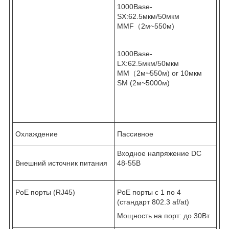
1000Base-
SX:62.5мкм/50мкм
MMF（2м~550м)
1000Base-
LX:62.5мкм/50мкм
MM（2м~550м) or 10мкм
SM (2м~5000м)
Охлаждение
Пассивное
Входное напряжение DC
Внешний источник питания
48-55В
PoE порты (RJ45)
PoE порты с 1 по 4
(стандарт 802.3 af/at)
Мощность на порт: до 30Вт