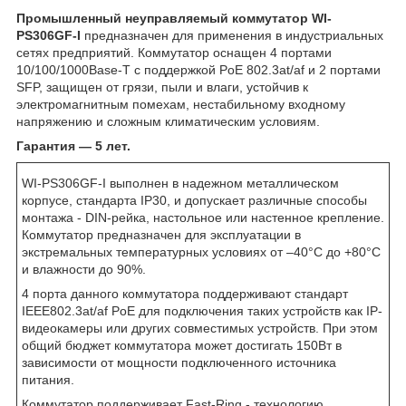
Промышленный неуправляемый коммутатор WI-
PS306GF-I
предназначен для применения в индустриальных
сетях предприятий. Коммутатор оснащен 4 портами
10/100/1000Base-Т с поддержкой PoE 802.3at/af и 2 портами
SFP, защищен от грязи, пыли и влаги, устойчив к
электромагнитным помехам, нестабильному входному
напряжению и сложным климатическим условиям.
Гарантия — 5 лет.
WI-PS306GF-I выполнен в надежном металлическом
корпусе, стандарта IP30, и допускает различные способы
монтажа - DIN-рейка, настольное или настенное крепление.
Коммутатор предназначен для эксплуатации в
экстремальных температурных условиях от –40°C до +80°C
и влажности до 90%.
4 порта данного коммутатора поддерживают стандарт
IEEE802.3at/af PoE для подключения таких устройств как IP-
видеокамеры или других совместимых устройств. При этом
общий бюджет коммутатора может достигать 150Вт в
зависимости от мощности подключенного источника
питания.
Коммутатор поддерживает Fast-Ring - технологию