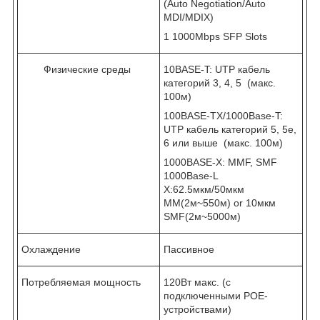
(Auto Negotiation/Auto
MDI/MDIX)
1 1000Mbps SFP Slots
Физические среды
10BASE-T: UTP кабель
категорий 3, 4, 5 (макс.
100м)
100BASE-TX/1000Base-T:
UTP кабель категорий 5, 5e,
6 или выше (макс. 100м)
1000BASE-X: MMF, SMF
1000Base-L
X:62.5мкм/50мкм
MM(2м~550м) or 10мкм
SMF(2м~5000м)
Охлаждение
Пассивное
Потребляемая мощность
120Вт макс. (с
подключенными POE-
устройствами)