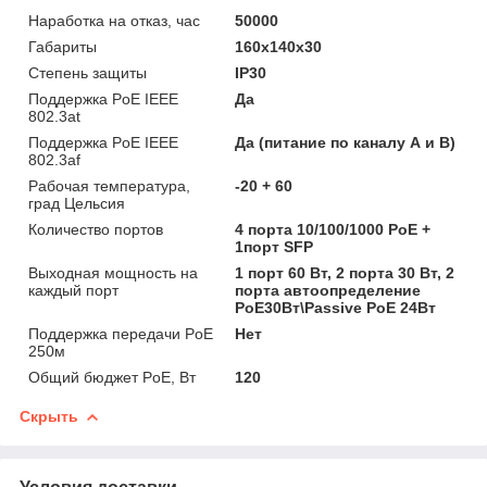
Наработка на отказ, час
50000
Габариты
160х140х30
Степень защиты
IP30
Поддержка PoE IEEE
Да
802.3at
Поддержка PoE IEEE
Да (питание по каналу А и В)
802.3af
Рабочая температура,
-20 + 60
град Цельсия
Количество портов
4 порта 10/100/1000 PoE +
1порт SFP
Выходная мощность на
1 порт 60 Вт, 2 порта 30 Вт, 2
каждый порт
порта автоопределение
PoE30Вт\Passive PoE 24Вт
Поддержка передачи PoE
Нет
250м
Общий бюджет PoE, Вт
120
Скрыть