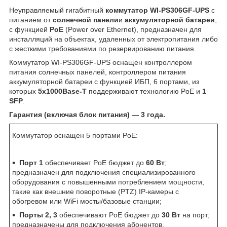
Неуправляемый гигабитный
коммутатор WI-PS306GF-UPS
с
питанием от
солнечной панели
и
аккумуляторной батареи
,
с функцией
PoE
(Power over Ethernet), предназначен для
инсталляций на объектах, удаленных от электропитания либо
с жесткими требованиями по резервированию питания.
Коммутатор WI-PS306GF-UPS оснащен контроллером
питания солнечных панелей, контроллером питания
аккумуляторной батареи с функцией ИБП, 6 портами, из
которых
5х1000Base-T
поддерживают технологию PoE и
1
SFP
.
Гарантия (включая блок питания) — 3 года.
Коммутатор оснащен 5 портами PoE:
Порт 1
обеспечивает PoE бюджет до
60 Вт
;
предназначен для подключения специализированного
оборудования с повышенными потреблением мощности,
такие как внешние поворотные (PTZ) IP-камеры с
обогревом или WiFi мосты/базовые станции;
Порты 2, 3
обеспечивают PoE бюджет до
30 Вт
на порт;
предназначены для подключения абонентов,