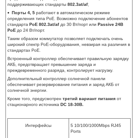
поддерживающих стандарты
802.3at/af
;
Порты 4, 5
работают в автоматическом режиме
определения типа PoE. Возможно подключение абонентов
стандарта
PoE 802.3at/af
до 30 Вт/порт или
Passive 24В
PoE
до 24 Вт/порт.
Таким образом коммутатор позволяет подключать очень
широкий спектр PoE-оборудования, невзирая на различия в
стандартах PoE.
Встроенный контроллер обеспечивает правильную зарядку
АКБ, предотвращает превышение заряда и
преждевременного разряда, контролирует нагрузку.
Дополнительный контроллер солнечной панели
обеспечивает резервирование питания и заряд АКБ от
солнечной энергии.
Кроме того, предусмотрен
третий вариант питания
от
стационарного источника
DC 18-30В.
Интерфейсы
5 10/100/1000Mbps RJ45
Ports