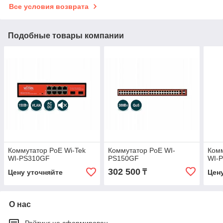
Все условия возврата
Подобные товары компании
Коммутатор PoE Wi-Tek
Коммутатор PoE WI-
Комм
WI-PS310GF
PS150GF
WI-
302 500
₸
Цену уточняйте
Цен
О нас