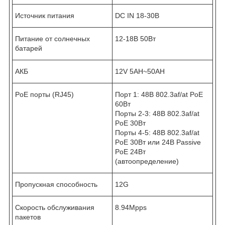
Источник питания
DC IN 18-30В
Питание от солнечных
12-18В 50Вт
батарей
АКБ
12V 5AH~50AH
PoE порты (RJ45)
Порт 1: 48В 802.3af/at PoE
60Вт
Порты 2-3: 48В 802.3af/at
PoE 30Вт
Порты 4-5: 48В 802.3af/at
PoE 30Вт или 24В Passive
PoE 24Вт
(автоопределение)
Пропускная способность
12G
Скорость обслуживания
8.94Mpps
пакетов