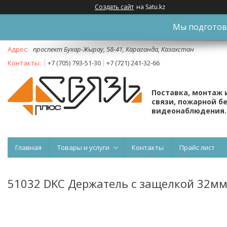
Создать сайт
на Satu.kz
Мы подготови
проспект Бухар-Жырау, 58-41, Караганда, Казахстан
+7 (705) 793-51-30
+7 (721) 241-32-66
Поставка, монтаж 
связи, пожарной б
видеонаблюдения.
Главная
Товары и услуги
Контакты
Прайс лист
51032 DKC Держатель с защелкой 32м