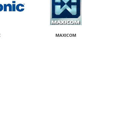
C
MAXICOM