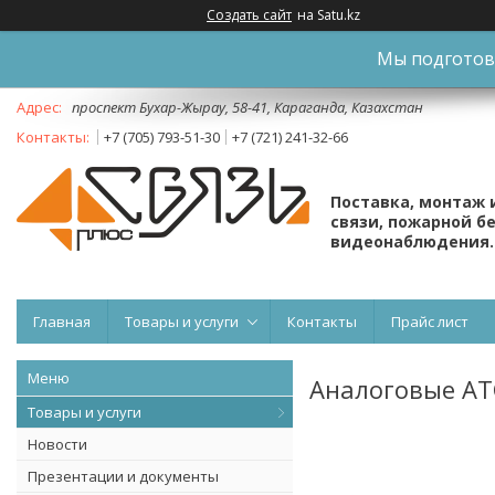
Создать сайт
на Satu.kz
Мы подготови
проспект Бухар-Жырау, 58-41, Караганда, Казахстан
+7 (705) 793-51-30
+7 (721) 241-32-66
Поставка, монтаж 
связи, пожарной б
видеонаблюдения.
Главная
Товары и услуги
Контакты
Прайс лист
Аналоговые АТ
Товары и услуги
Новости
Презентации и документы