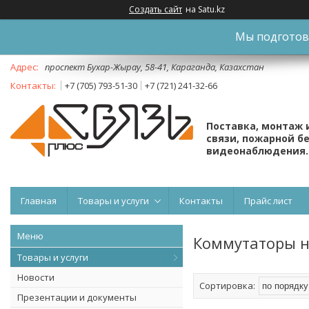
Создать сайт
на Satu.kz
Мы подготови
проспект Бухар-Жырау, 58-41, Караганда, Казахстан
+7 (705) 793-51-30
+7 (721) 241-32-66
Поставка, монтаж 
связи, пожарной б
видеонаблюдения.
Главная
Товары и услуги
Контакты
Прайс лист
Коммутаторы 
Товары и услуги
Новости
Презентации и документы