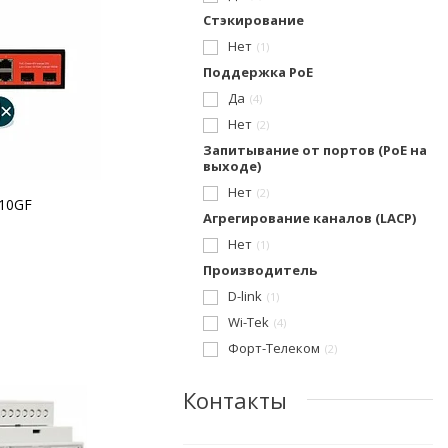
Стэкирование
Нет
1
Поддержка PoE
Да
4
Нет
2
Запитывание от портов (PoE на
выходе)
Нет
2
310GF
Агрегирование каналов (LACP)
Нет
1
Производитель
D-link
1
Wi-Tek
4
Форт-Телеком
2
Контакты