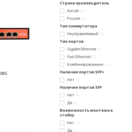
Страна производитель
Китай
5
Россия
2
Тип коммутатора
Неуправляемый
7
Тип портов
Gigabit Ethernet
7
Fast Ethernet
5
Комбинированные
1
Наличие портов SFP+
308G
Нет
5
Наличие портов SFP
Нет
3
Да
3
Возможность монтажа в
стойку
Нет
1
Да
1