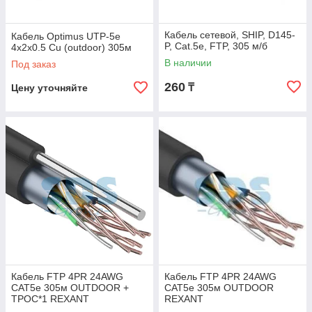
Кабель сетевой, SHIP, D145-
Кабель Optimus UTP-5e
P, Cat.5e, FTP, 305 м/б
4x2x0.5 Cu (outdoor) 305м
В наличии
Под заказ
260
₸
Цену уточняйте
Кабель FTP 4PR 24AWG
Кабель FTP 4PR 24AWG
CAT5e 305м OUTDOOR +
CAT5e 305м OUTDOOR
ТРОС*1 REXANT
REXANT