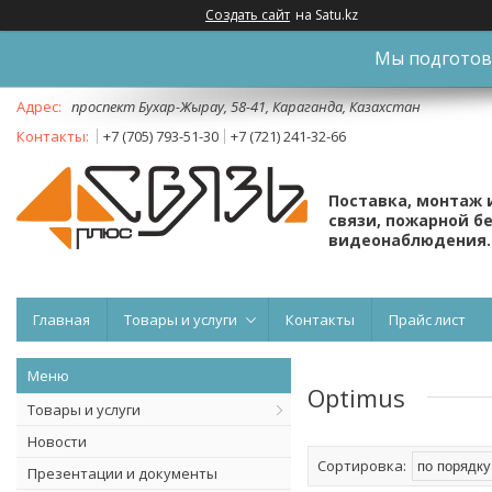
Создать сайт
на Satu.kz
Мы подготови
проспект Бухар-Жырау, 58-41, Караганда, Казахстан
+7 (705) 793-51-30
+7 (721) 241-32-66
Поставка, монтаж 
связи, пожарной б
видеонаблюдения.
Главная
Товары и услуги
Контакты
Прайс лист
Optimus
Товары и услуги
Новости
Презентации и документы