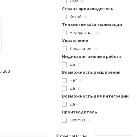
GSM
4
Страна производитель
Китай
4
Тип системы/сигнализации
Неадресная
4
Управление
Локальное
4
Индикация режима работы
Да
4
C-200
Возможность расширения
Нет
3
Да
1
Возможность для интеграции
Да
4
Производитель
Optimus
4
Контакты