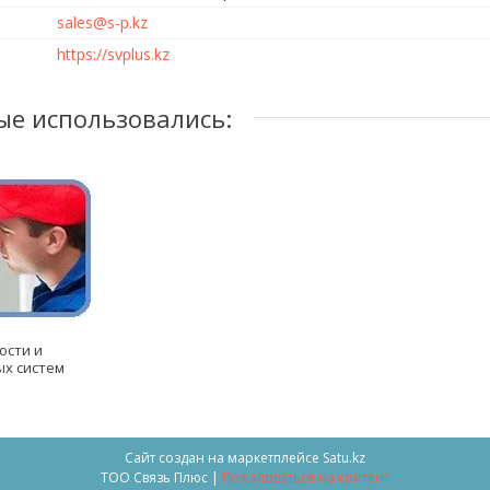
sales@s-p.kz
https://svplus.kz
ости и
х систем
Сайт создан на маркетплейсе
Satu.kz
ТОО Связь Плюс |
Пожаловаться на контент