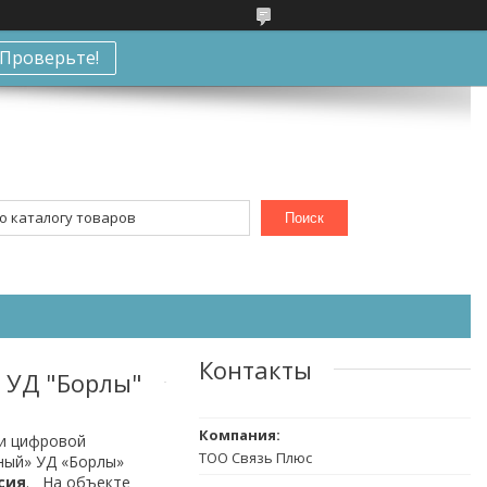
Проверьте!
Поиск
Контакты
 УД "Борлы"
зи цифровой
ТОО Связь Плюс
ный» УД «Борлы»
сия
. На объекте