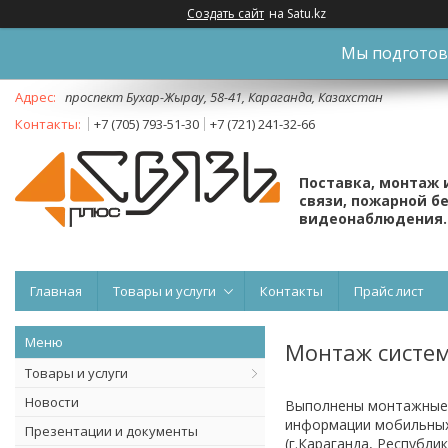
Создать сайт
на Satu.kz
Мы подготови
проспект Бухар-Жырау, 58-41, Караганда, Казахстан
+7 (705) 793-51-30
+7 (721) 241-32-66
Поставка, монтаж 
связи, пожарной б
видеонаблюдения.
Главная
Товары и услуги
Контакты
Прайс лист
Монтаж систем
Товары и услуги
Новости
Выполнены монтажные 
информации мобильных
Презентации и документы
(г.Караганда, Республик