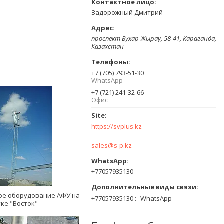
Задорожный Дмитрий
проспект Бухар-Жырау, 58-41, Караганда,
Казахстан
+7 (705) 793-51-30
WhatsApp
+7 (721) 241-32-66
Офис
https://svplus.kz
sales@s-p.kz
+77057935130
е оборудование АФУ на
+77057935130
WhatsApp
ке "Восток"