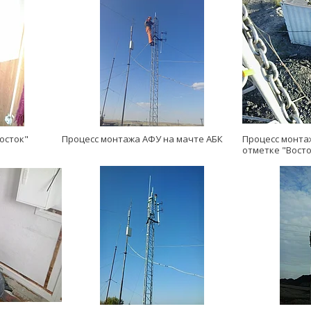
осток"
Процесс монтажа АФУ на мачте АБК
Процесс монта
отметке "Восто