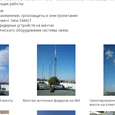
ющие работы:
ов
аземления, грозозащиты и электропитания
 мачт типа SMAST
идерных устройств на мачтах
ческого оборудования системы связи.
й мачты
Монтаж антенных фидеров на АБК
Смонтированно
мачте на отмет